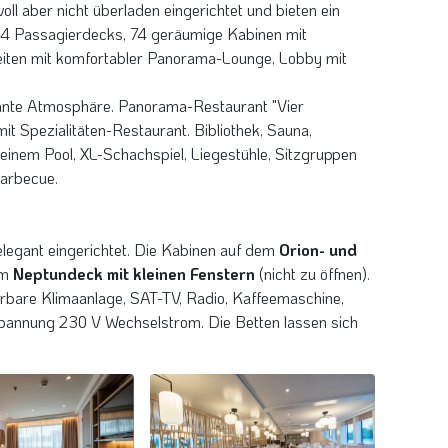
Mittagessen, Abendessen
voll aber nicht überladen eingerichtet und bieten ein
4 Passagierdecks, 74 geräumige Kabinen mit
htsmarkt in Bratislava, Slowakei
 von Dürnstein in der Wachau in
Dürnstein an der Donau im malerischen
- stock.adobe.com
ich
Wachautal
eiten mit komfortabler Panorama-Lounge, Lobby mit
Marek - stock.adobe.com
© LianeM - Fotolia
ndeck).
egante Atmosphäre. Panorama-Restaurant "Vier
mit Spezialitäten-Restaurant. Bibliothek, Sauna,
Estergom, die erste Hauptstadt von
t in der Nacht
Ungarn
llllo - stock.adobe.com
©Feel good studio - stock.adobe.com
inem Pool, XL-Schachspiel, Liegestühle, Sitzgruppen
Barbecue.
elegant eingerichtet. Die Kabinen auf dem
Orion- und
em
Neptundeck mit kleinen Fenstern
(nicht zu öffnen).
erbare Klimaanlage, SAT-TV, Radio, Kaffeemaschine,
dspannung 230 V Wechselstrom. Die Betten lassen sich