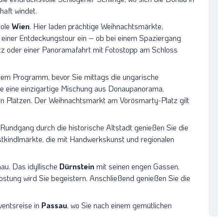
haft windet.
pole
Wien
. Hier laden prächtige Weihnachtsmärkte,
u einer Entdeckungstour ein – ob bei einem Spaziergang
tz oder einer Panoramafahrt mit Fotostopp am Schloss
em Programm, bevor Sie mittags die ungarische
Sie eine einzigartige Mischung aus Donaupanorama,
en Plätzen. Der Weihnachtsmarkt am Vörösmarty-Platz gilt
 Rundgang durch die historische Altstadt genießen Sie die
tkindlmärkte, die mit Handwerkskunst und regionalen
u. Das idyllische
Dürnstein
mit seinen engen Gassen,
stung wird Sie begeistern. Anschließend genießen Sie die
entsreise in
Passau
, wo Sie nach einem gemütlichen