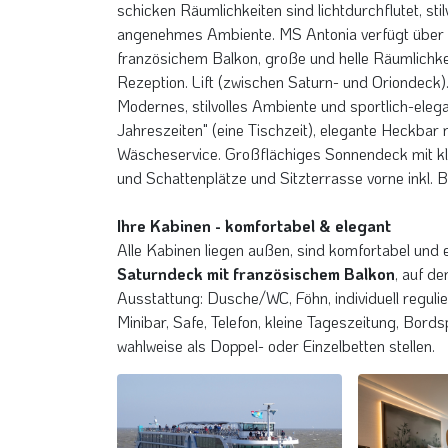
Verpflegung an diesem Tag: Frühstück, 
schicken Räumlichkeiten sind lichtdurchflutet, stil
angenehmes Ambiente. MS Antonia verfügt über 
nächtliches Bratislava in der Slowakei
Weihnac
Dürnstein an der Donau in der Wachau,
Luftbild
© denisveselyxx - stock.adobe.com
©Mapics 
Österreich
Österre
französichem Balkon, große und helle Räumlichk
©Jakob Winter - stock.adobe.com
© Tomas 
Rezeption. Lift (zwischen Saturn- und Orio
Modernes, stilvolles Ambiente und sportlich-el
Jahreszeiten" (eine Tischzeit), elegante Heckbar 
Budapest im Herbst
Budapes
© Horváth Botond - stock.adobe.com
© montice
Wäscheservice. Großflächiges Sonnendeck mit kle
und Schattenplätze und Sitzterrasse vorne inkl. 
Ihre Kabinen - komfortabel & elegant
Alle Kabinen liegen außen, sind komfortabel und 
Saturndeck mit französischem Balkon
, auf d
Ausstattung: Dusche/WC, Föhn, individuell reguli
Minibar, Safe, Telefon, kleine Tageszeitung, Bor
wahlweise als Doppel- oder Einzelbetten stellen.