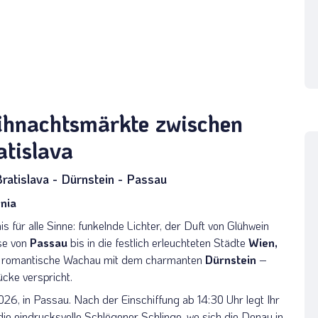
hnachtsmärkte zwischen
tislava
ratislava - Dürnstein - Passau
nia
s für alle Sinne: funkelnde Lichter, der Duft von Glühwein
se von
Passau
bis in die festlich erleuchteten Städte
Wien,
die romantische Wachau mit dem charmanten
Dürnstein
–
ücke verspricht.
26, in Passau. Nach der Einschiffung ab 14:30 Uhr legt Ihr
e eindrucksvolle Schlögener Schlinge, wo sich die Donau in