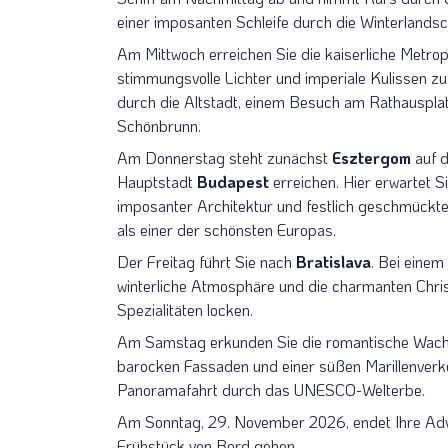
einer imposanten Schleife durch die Winterlandsc
Am Mittwoch erreichen Sie die kaiserliche Metro
stimmungsvolle Lichter und imperiale Kulissen z
durch die Altstadt, einem Besuch am Rathauspla
Schönbrunn.
Am Donnerstag steht zunächst
Esztergom
auf d
Hauptstadt
Budapest
erreichen. Hier erwartet 
imposanter Architektur und festlich geschmückt
als einer der schönsten Europas.
Der Freitag führt Sie nach
Bratislava
. Bei einem
winterliche Atmosphäre und die charmanten Chris
Spezialitäten locken.
Am Samstag erkunden Sie die romantische Wacha
barocken Fassaden und einer süßen Marillenverko
Panoramafahrt durch das UNESCO-Welterbe.
Am
Sonntag, 29. November 2026, endet Ihre Adv
Frühstück von Bord gehen.