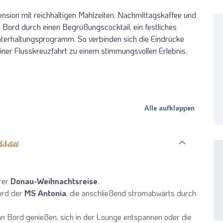
sion mit reichhaltigen Mahlzeiten, Nachmittagskaffee und
n Bord durch einen Begrüßungscocktail, ein festliches
nterhaltungsprogramm. So verbinden sich die Eindrücke
ner Flusskreuzfahrt zu einem stimmungsvollen Erlebnis,
Alle aufklappen
ise
assau
 Advent – Weihnachtsmärkte zwischen Wien, Buda
rer
Donau-Weihnachtsreise
.
a
ord der
MS Antonia
, die anschließend stromabwärts durch
liste
n Bord genießen, sich in der Lounge entspannen oder die