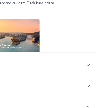
Twitter
ziergang auf dem Deck bewundern.
 Reisen auf der Merkliste
Telegram
enden
Link kopieren
in Passau
now - stock.adobe.com
r kaiserlichen Pracht und des kulturellen Reichtums. Nach
, den berühmten Wiener Weihnachtsmarkt individuell zu
geschmückten Stände, probieren Sie traditionelle
oder heißen Glühwein und genießen Sie den
e der historisch bedeutendsten Städte
Ungarns
, idyllisch
r die Stadt lieber aktiv kennenlernen möchte, kann an einem