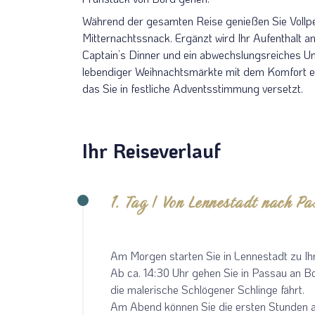
Während der gesamten Reise genießen Sie Vollpen
Mitternachtssnack. Ergänzt wird Ihr Aufenthalt a
Captain’s Dinner und ein abwechslungsreiches U
lebendiger Weihnachtsmärkte mit dem Komfort ei
das Sie in festliche Adventsstimmung versetzt.
Ihr Reiseverlauf
Teile diese Re
1. Tag | Von Lennestadt nach P
Donau im
Am Morgen starten Sie in Lennestadt zu Ih
Bratislav
Ab ca. 14:30 Uhr gehen Sie in Passau an B
Merk
die malerische Schlögener Schlinge fährt.
Am Abend können Sie die ersten Stunden a