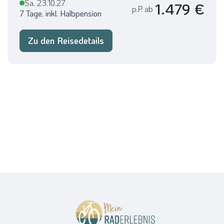
Sa. 23.10.27
1.479 €
p.P. ab
7 Tage, inkl. Halbpension
Zu den Reisedetails
Feuerzangenbowle auf dem
Aachener Weihnachtsmarkt
© rustamank - stock.adobe.com