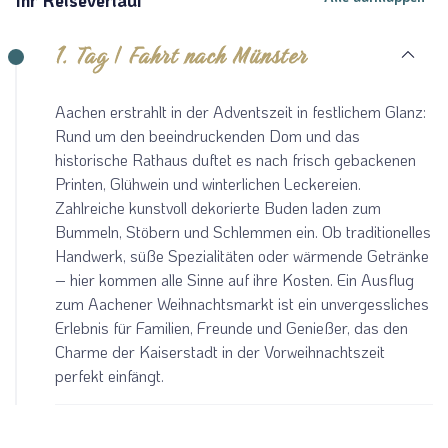
1. Tag | Fahrt nach Münster
Teile diese Reise
Aachen erstrahlt in der Adventszeit in festlichem Glanz:
Rund um den beeindruckenden Dom und das
historische Rathaus duftet es nach frisch gebackenen
Weihnachtsmarkt in Aachen
Printen, Glühwein und winterlichen Leckereien.
Zahlreiche kunstvoll dekorierte Buden laden zum
Bummeln, Stöbern und Schlemmen ein. Ob traditionelles
Handwerk, süße Spezialitäten oder wärmende Getränke
Facebook
– hier kommen alle Sinne auf ihre Kosten. Ein Ausflug
zum Aachener Weihnachtsmarkt ist ein unvergessliches
Twitter
Erlebnis für Familien, Freunde und Genießer, das den
Charme der Kaiserstadt in der Vorweihnachtszeit
perfekt einfängt.
WhatsApp
Telegram