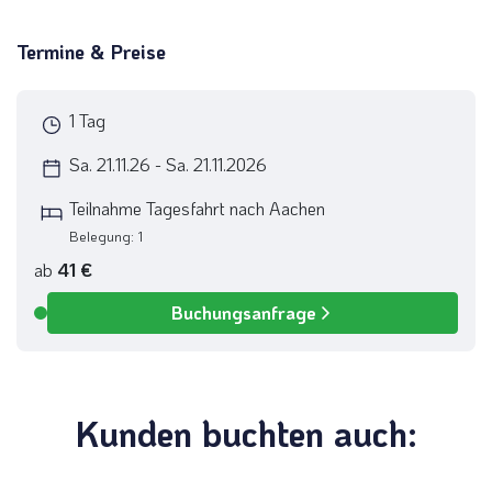
per E-Mail senden
Termine & Preise
Link kopieren
1 Tag
Sa. 21.11.26 - Sa. 21.11.2026
Teilnahme Tagesfahrt nach Aachen
Belegung: 1
ab
41 €
Buchungsanfrage
Verfügbar
Kunden buchten auch: