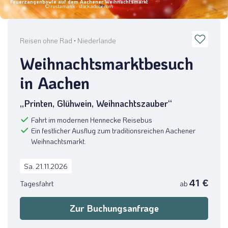
Feuerzangenbowle auf dem Aachener Weihnachtsmarkt
© rustamank - stock.adobe.com
Reisen ohne Rad
·
Niederlande
Weihnachtsmarktbesuch
in Aachen
„Printen, Glühwein, Weihnachtszauber“
Fahrt im modernen Hennecke Reisebus
Ein festlicher Ausflug zum traditionsreichen Aachener
Weihnachtsmarkt.
Sa. 21.11.2026
41 €
Tagesfahrt
ab
Zur Buchungsanfrage