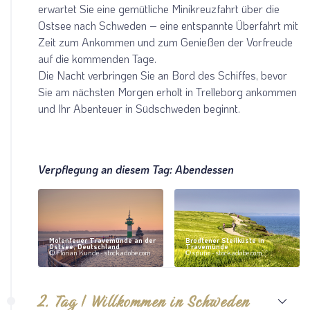
erwartet Sie eine gemütliche Minikreuzfahrt über die
Ostsee nach Schweden – eine entspannte Überfahrt mit
Zeit zum Ankommen und zum Genießen der Vorfreude
auf die kommenden Tage.
Die Nacht verbringen Sie an Bord des Schiffes, bevor
Sie am nächsten Morgen erholt in Trelleborg ankommen
und Ihr Abenteuer in Südschweden beginnt.
Teile diese Reise
Verpflegung an diesem Tag: Abendessen
Zu Besuch in Astrid Lindgrens Heimat
Molenfeuer Travemünde an der
Brodtener Steilküste in
Ostsee, Deutschland
Travemünde
Facebook
© Florian Kunde - stock.adobe.com
© spuno - stock.adobe.com
Twitter
2. Tag | Willkommen in Schweden