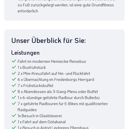
zu Fuß zurückgelegt werden, ist eine gute Grundfitness
erforderlich
Unser Überblick für Sie:
Leistungen
Fahrt im modernen Hennecke Reisebus
1 x Busfrühstück
2 x Mini-Kreuzfahrt auf Hin- und Rückfahrt
6 x Übernachtung im Fredenborgs Herrgard
7 x Frühstücksbuffet
8 x Abendessen als 3-Gang-Menü oder Buffet
1 x 6-stündige geführte Radtour durch Bullerbü
7 x geführte Radtouren für E-Bikes mit qualifizierten
Radguides
1x Besuch in Glasbläserei
1 x Fahrt auf dem Götakanal
1 x Besuch in Astrid Lindgrens Elternhaus