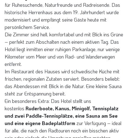
Verpflegung an diesem Tag: Frühstück, Abendessen
für Ruhesuchende, Naturfreunde und Radreisende. Das
historische Herrenhaus aus dem 19. Jahrhundert wurde
modernisiert und empfängt seine Gäste heute mit
persönlichem Service.
Bus mit Fahrradanhänger
Elchpark1
Elchpark2
Hennecke Reisen
Die Zimmer sind hell, komfortabel und mit Blick ins Grüne
– perfekt zum Abschalten nach einem aktiven Tag. Das
Hotel liegt inmitten einer ruhigen Parkanlage, nur wenige
Kilometer vom Meer und von Rad- und Wanderwegen
entfernt.
Im Restaurant des Hauses wird schwedische Küche mit
Astrid Lindgrens Näs
frischen, regionalen Zutaten serviert. Besonders beliebt:
das Abendessen mit Blick in die Natur. Eine kleine Sauna
steht zur Entspannung bereit.
Ein besonderes Extra: Das Hotel stellt uns
kostenlos
Ruderboote, Kanus, Minigolf, Tennisplatz
und zwei Paddle-Tennisplätze, eine Sauna am See
und eine eigene Badeplattform
zur Verfügung – ideal
für alle, die nach den Radtouren noch ein bisschen aktiv
sein oder einfach die Umgebung genießen möchten.