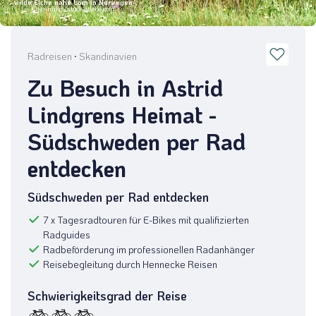
wilde Elche nahe Lom in Norwegen
©janmiko - stock.adobe.com
Radreisen
·
Skandinavien
Zu Besuch in Astrid
Lindgrens Heimat -
Südschweden per Rad
entdecken
Südschweden per Rad entdecken
7 x Tagesradtouren für E-Bikes mit qualifizierten
Radguides
Radbeförderung im professionellen Radanhänger
Reisebegleitung durch Hennecke Reisen
Schwierigkeitsgrad der Reise