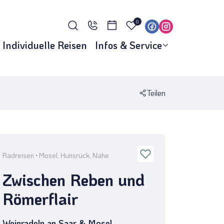
0
Individuelle Reisen
Infos & Service
Teilen
Radreisen
·
Mosel, Hunsrück, Nahe
Zwischen Reben und
Römerflair
Weinradeln an Saar & Mosel