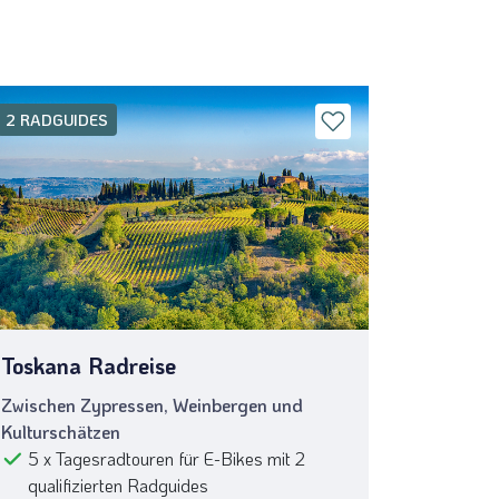
2 RADGUIDES
VIELE EX
Toskana Radreise
Masure
Zwischen Zypressen, Weinbergen und
Durch da
Kulturschätzen
7 x Ta
5 x Tagesradtouren für E-Bikes mit 2
qualif
qualifizierten Radguides
Radbef