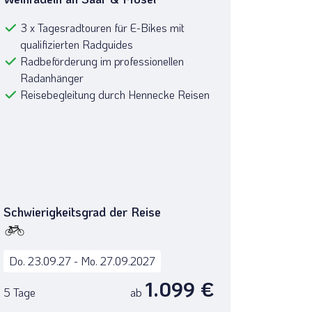
3 x Tagesradtouren für E-Bikes mit
qualifizierten Radguides
Radbeförderung im professionellen
Radanhänger
Reisebegleitung durch Hennecke Reisen
fahren nahe Riquewihr an der Elsässer Weinstraße im Osten Frankreichs
©pkazmierczak - stock.adobe.com
Schwierigkeitsgrad der Reise
Do. 23.09.27 - Mo. 27.09.2027
1.099 €
5 Tage
ab