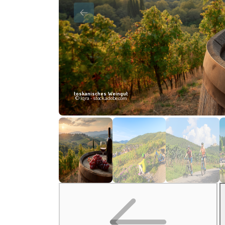
toskanisches Weingut
© Iqra - stock.adobe.com