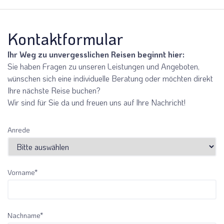
Kontaktformular
Ihr Weg zu unvergesslichen Reisen beginnt hier:
Sie haben Fragen zu unseren Leistungen und Angeboten,
wünschen sich eine individuelle Beratung oder möchten direkt
Ihre nächste Reise buchen?
7. Inhalte
Ihre IP-
Der
Rechtsgrundlage
Wir sind für Sie da und freuen uns auf Ihre Nachricht!
unserer
Adresse
Zustimmungsstatus
für die
Internets
Informationen
wird auch im
Datenverarbeitung
über Ihren
Browser des
ist Art. 6 Abs. 1 lit. c
Anrede
rt
Browser
Endnutzers als
DSGVO i. V. m. §
Informationen
Cookie
25 Abs. 2 Nr. 2
über Ihr
gespeichert. Damit
TDDDG. Nur mit
Endgerät
kann die Website
einem
Vorname*
der Zeitpunkt
die Zustimmung
entsprechenden
Ihres
des Endbenutzers
Mechanismus zur
Besuchs auf
bei allen
Erteilung und
der Website
nachfolgenden
Verwaltung von
Nachname*
Seitenanfragen und
Einwilligungen