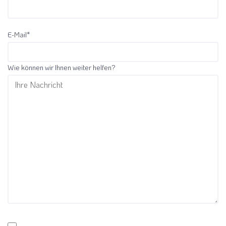
zukünftigen
können wir den
Endnutzer-
gesetzlichen
Sitzungen für bis zu
Vorgaben
E-Mail*
12 Monate
entsprechen.
automatisch lesen
und befolgen.
Wie können wir Ihnen weiter helfen?