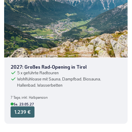
Skandinavien
(0)
Slowakei
(0)
Österreich
(1)
Tirol / Vorarlberg
(1)
(1)
Wien
(0)
(0)
Schwierigkeitsgrad
2027: Großes Rad-Opening in Tirol
5 x geführte Radtouren
(0)
Wohlfühloase mit Sauna, Dampfbad, Biosauna,
Hallenbad, Wasserbetten
(0)
7 Tage, inkl. Halbpension
(0)
So. 23.05.27
(0)
1.239 €
Radreise Typ