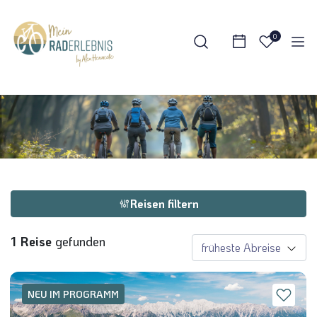
Suche verfeinern
0
Reisezeitraum
Sortieren nach
Zielgebiet
Reisen filtern
Deutschland
(0)
Italien
(0)
1 Reise
gefunden
Niederlande
(0)
Polen
(0)
NEU IM PROGRAMM
Schweden
(0)