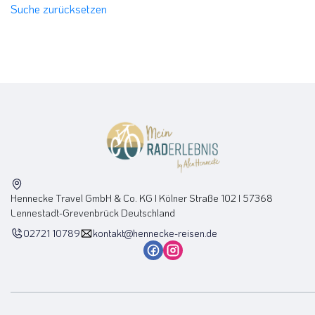
Suche zurücksetzen
Skandinavien
(0)
Slowakei
(0)
Österreich
(0)
Schwierigkeitsgrad
(0)
(0)
(0)
Hennecke Travel GmbH & Co. KG I Kölner Straße 102 I 57368
Lennestadt-Grevenbrück Deutschland
(0)
02721 10789
kontakt@hennecke-reisen.de
Radreise Typ
E-Bike
(0)
Reisen ohne Rad
(0)