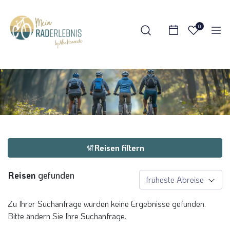
Suche verfeinern
0
Reisezeitraum
Sortieren nach
Zielgebiet
Reisen filtern
Deutschland
(0)
Italien
(0)
Reisen
gefunden
Niederlande
(0)
Zu Ihrer Suchanfrage wurden keine Ergebnisse gefunden.
Polen
(0)
Bitte ändern Sie Ihre Suchanfrage.
Schweden
(0)