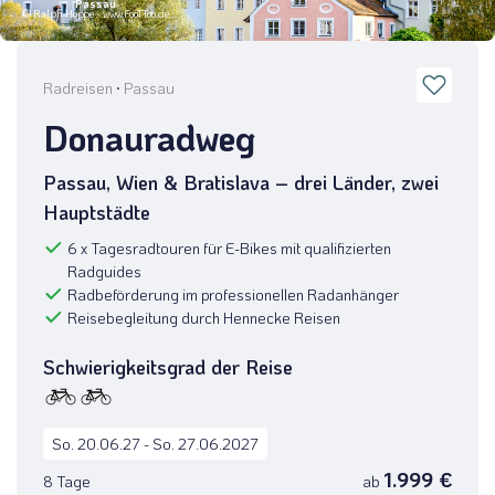
Passau
© Ralph Hoppe - www.FooTToo.de
Radreisen
·
Passau
Donauradweg
Passau, Wien & Bratislava – drei Länder, zwei
Hauptstädte
6 x Tagesradtouren für E-Bikes mit qualifizierten
Radguides
Radbeförderung im professionellen Radanhänger
Reisebegleitung durch Hennecke Reisen
Schwierigkeitsgrad der Reise
So. 20.06.27 - So. 27.06.2027
1.999 €
8 Tage
ab