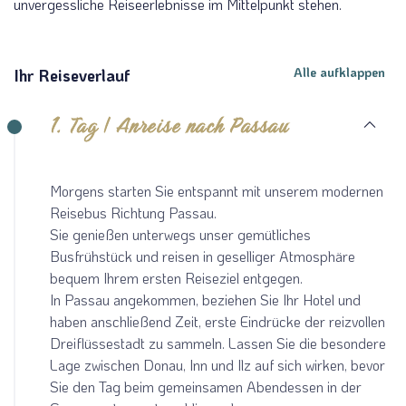
unvergessliche Reiseerlebnisse im Mittelpunkt stehen.
Alle aufklappen
Ihr Reiseverlauf
Teile diese Reise
1. Tag | Anreise nach Passau
Donauradweg
Morgens starten Sie entspannt mit unserem modernen
Reisebus Richtung Passau.
Facebook
Sie genießen unterwegs unser gemütliches
Busfrühstück und reisen in geselliger Atmosphäre
bequem Ihrem ersten Reiseziel entgegen.
Twitter
In Passau angekommen, beziehen Sie Ihr Hotel und
haben anschließend Zeit, erste Eindrücke der reizvollen
WhatsApp
Dreiflüssestadt zu sammeln. Lassen Sie die besondere
Lage zwischen Donau, Inn und Ilz auf sich wirken, bevor
Telegram
Sie den Tag beim gemeinsamen Abendessen in der