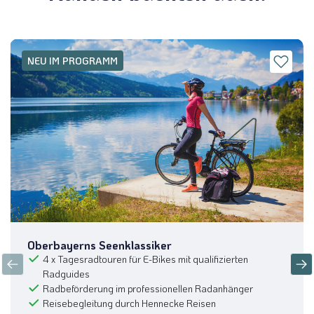
NEU IM PROGRAMM
Oberbayerns Seenklassiker
4 x Tagesradtouren für E-Bikes mit qualifizierten
Passau
Radguides
Radbeförderung im professionellen Radanhänger
© Ralph Hoppe - www.FooTToo.de
Reisebegleitung durch Hennecke Reisen